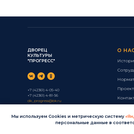
ДВОРЕЦ
О НА
КУЛЬТУРЫ
"ПРОГРЕСС"
Истори
Сотруд
Нормат
Проек
+7 (42361) 4-05-40
+7 (42361) 4-81-56
Контак
dk_progress@bk.ru
© 2026 МБУК ДК "Прогресс".
Мы используем Cookies и метрическую систему
«Ян
Все права защищены.
персональные данные в соответ