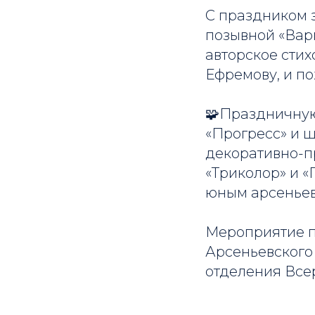
С праздником 
позывной «Варг
авторское стих
Ефремову, и по
🧩Праздничну
«Прогресс» и 
декоративно-п
«Триколор» и 
юным арсеньев
Мероприятие п
Арсеньевског
отделения Все