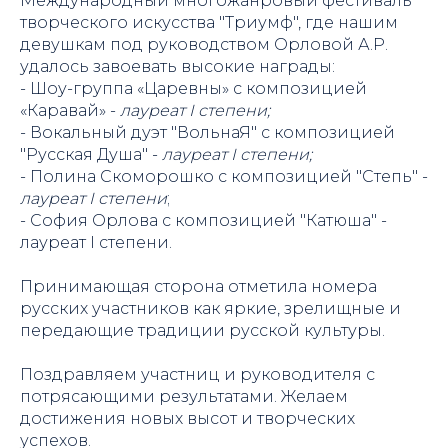
Международный многожанровый фестиваль
творческого искусства "Триумф", где нашим
девушкам под руководством Орловой А.Р.
удалось завоевать высокие награды:
- Шоу-группа «Царевны» с композицией
«Каравай» -
лауреат I степени;
- Вокальный дуэт "ВольнаЯ" с композицией
"Русская Душа" -
лауреат I степени;
- Полина Скоморошко с композицией "Степь" -
лауреат I степени
;
- София Орлова с композицией "Катюша" -
лауреат I степени.
Принимающая сторона отметила номера
русских участников как яркие, зрелищные и
передающие традиции русской культуры.
Поздравляем участниц и руководителя с
потрясающими результатами. Желаем
достижения новых высот и творческих
успехов.