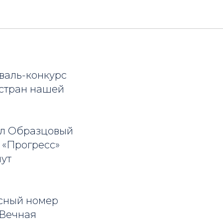
валь-конкурс
стран нашей
ил Образцовый
 «Прогресс»
нут
рсный номер
«Вечная