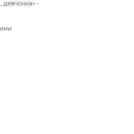
, девчонка» -
щими