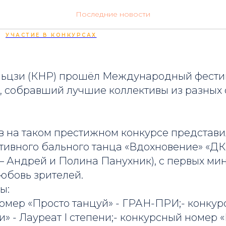
дой из Поднебесной
Последние новости
УЧАСТИЕ В КОНКУРСАХ
 Яньцзи (КНР) прошёл Международный фести
собравший лучшие коллективы из разных 
в на таком престижном конкурсе представ
тивного бального танца «Вдохновение» «ДК
– Андрей и Полина Панухник), с первых ми
юбовь зрителей.
ы:
номер «Просто танцуй» - ГРАН-ПРИ;- конку
и» - Лауреат I степени;- конкурсный номер 