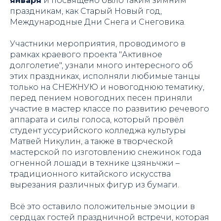
января
и посвящено было таким зимним
праздникам, как Старый Новый год,
Международные Дни Снега и Снеговика.
Участники мероприятия, проводимого в
рамках краевого проекта "Активное
долголетие", узнали много интересного об
этих праздниках, исполняли любимые танцы
только на СНЕЖНУЮ и новогоднюю тематику,
перед пением новогодних песен приняли
участие в мастер классе по развитию речевого
аппарата и силы голоса, который провёл
студент уссурийского колледжа культуры
Матвей Никулин, а также в творческой
мастерской по изготовлению снежинок года
огненной лошади в технике цзяньчжи –
традиционного китайского искусства
вырезания различных фигур из бумаги.
Всё это оставило положительные эмоции в
сердцах гостей праздничной встречи, которая