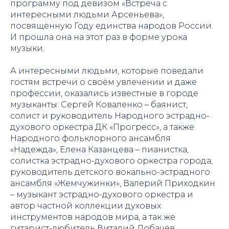
программу под девизом «Встреча с
интересными людьми Арсеньева»,
посвящённую Году единства народов России.
И прошла она на этот раз в форме урока
музыки.
А интересными людьми, которые поведали
гостям встречи о своём увлечении и даже
профессии, оказались известные в городе
музыканты: Сергей Коваленко – баянист,
солист и руководитель Народного эстрадно-
духового оркестра ДК «Прогресс», а также
Народного фольклорного ансамбля
«Надежда», Елена Казанцева – пианистка,
солистка эстрадно-духового оркестра города,
руководитель детского вокально-эстрадного
ансамбля «Жемчужинки», Валерий Приходкин
– музыкант эстрадно-духового оркестра и
автор частной коллекции духовых
инструментов народов мира, а так же
гитарист-любитель Виталий Лобачёв.