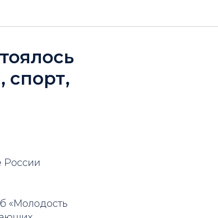
стоялось
 спорт,
е России
б «Молодость
лающих