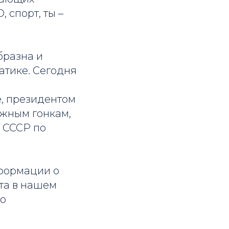
 спорт, ты –
бразна и
атике. Сегодня
, президентом
ыжным гонкам,
 СССР по
нформации о
та в нашем
но