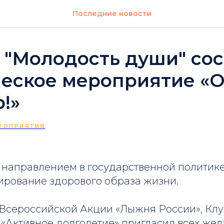
Последние новости
 "Молодость души" со
еское мероприятие «О,
р!»
РОПРИЯТИЯ
направлением в государственной политик
ирование здорового образа жизни.
Всероссийской Акции «Лыжня России», Клу
 «Активное долголетие» пригласил всех же