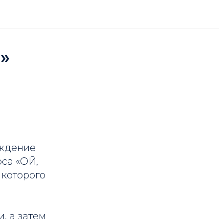
»
аждение
рса «ОЙ,
 которого
, а затем