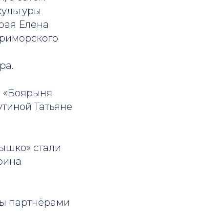
культуры
рая Елена
Приморского
ра.
 «Боярыня
тиной Татьяне
ышко» стали
рина
ны партнёрами